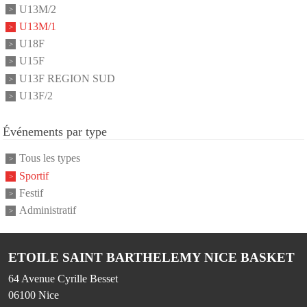
U13M/2
U13M/1
U18F
U15F
U13F REGION SUD
U13F/2
Événements par type
Tous les types
Sportif
Festif
Administratif
ETOILE SAINT BARTHELEMY NICE BASKET
64 Avenue Cyrille Besset
06100
Nice