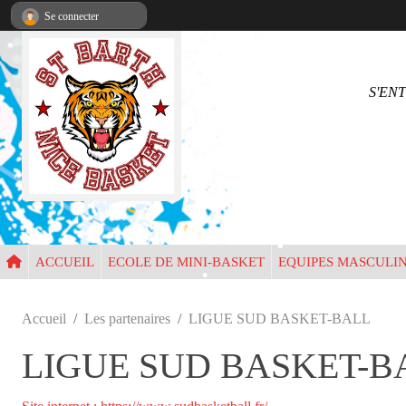
Panneau de gestion des cookies
Se connecter
•
S'EN
•
•
•
•
•
•
ACCUEIL
ECOLE DE MINI-BASKET
EQUIPES MASCULI
•
•
•
Accueil
Les partenaires
LIGUE SUD BASKET-BALL
•
LIGUE SUD BASKET-B