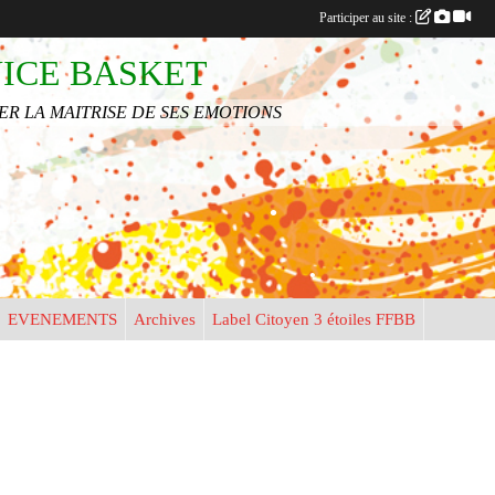
Participer au site :
NICE BASKET
R LA MAITRISE DE SES EMOTIONS
•
•
EVENEMENTS
Archives
Label Citoyen 3 étoiles FFBB
•
•
•