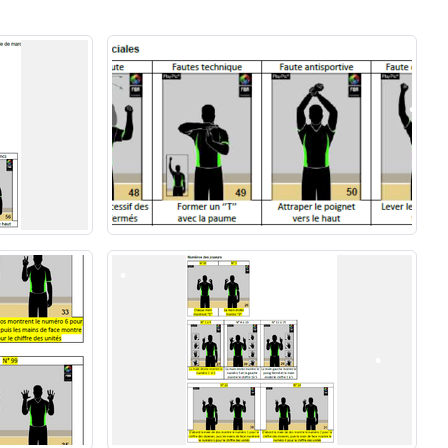
•
•
•