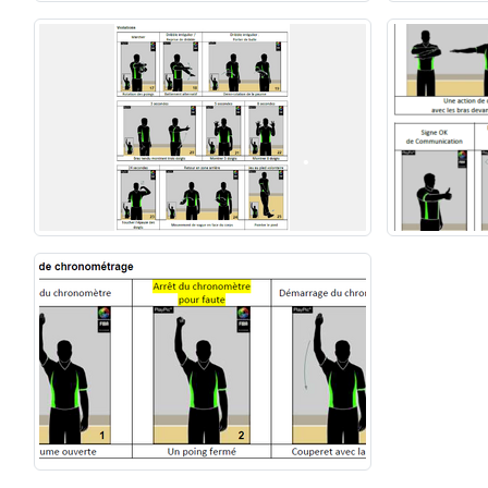
•
•
•
•
•