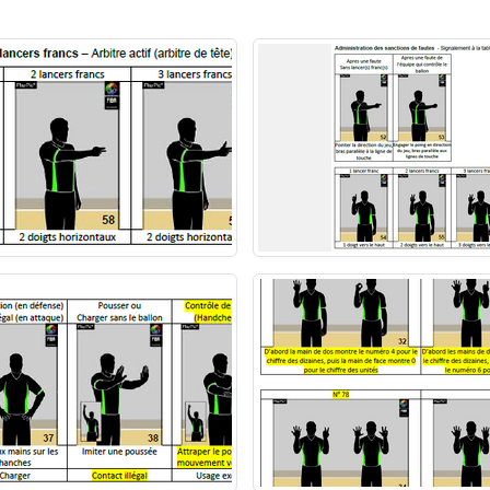
•
•
•
•
•
•
•