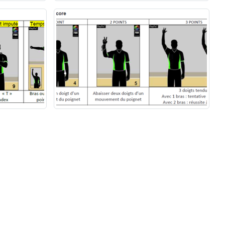
•
•
•
•
•