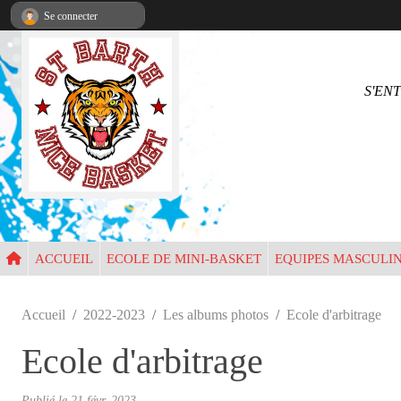
Panneau de gestion des cookies
Se connecter
•
S'EN
•
•
ACCUEIL
ECOLE DE MINI-BASKET
EQUIPES MASCULI
Accueil
2022-2023
Les albums photos
Ecole d'arbitrage
•
Ecole d'arbitrage
•
Publié le
21 févr. 2023