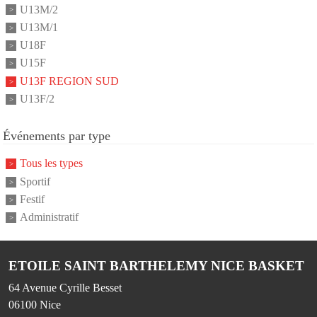
U13M/2
U13M/1
U18F
U15F
U13F REGION SUD
U13F/2
Événements par type
Tous les types
Sportif
Festif
Administratif
ETOILE SAINT BARTHELEMY NICE BASKET
64 Avenue Cyrille Besset
06100
Nice