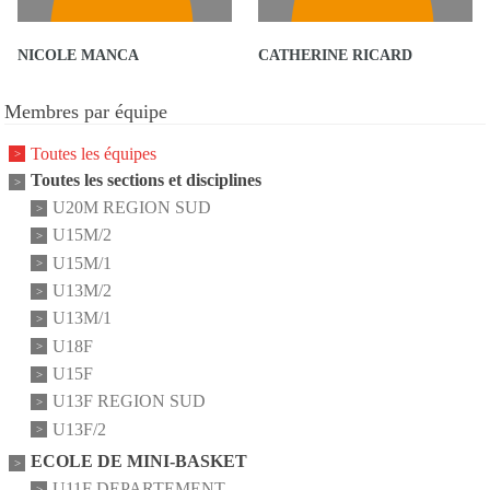
NICOLE MANCA
CATHERINE RICARD
Membres par équipe
Toutes les équipes
Toutes les sections et disciplines
U20M REGION SUD
U15M/2
U15M/1
U13M/2
U13M/1
U18F
U15F
U13F REGION SUD
U13F/2
ECOLE DE MINI-BASKET
U11F DEPARTEMENT