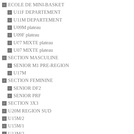
ECOLE DE MINI-BASKET
U11F DEPARTEMENT
U11M DEPARTEMENT
U09M plateau
U09F plateau
•
U07 MIXTE plateau
U07 MIXTE plateau
•
SECTION MASCULINE
SENIOR M1 PRE-REGION
•
U17M
•
SECTION FEMININE
SENIOR DF2
SENIOR PRF
•
SECTION 3X3
U20M REGION SUD
•
U15M/2
U15M/1
U13M/2