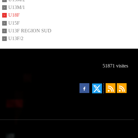
U13M/1
U18F
U15F
U13F REGION SUD
U13F/2
51871
visites