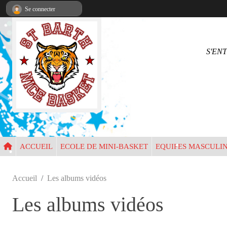
Panneau de gestion des cookies
•
•
Se connecter
S'EN
•
•
•
•
•
ACCUEIL
ECOLE DE MINI-BASKET
EQUIPES MASCULI
•
Accueil
Les albums vidéos
•
Les albums vidéos
•
•