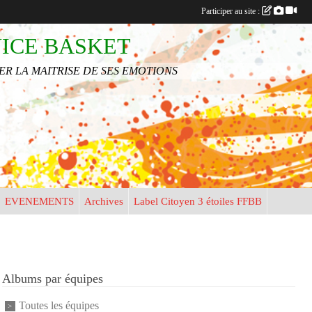
Participer au site :
NICE BASKET
•
R LA MAITRISE DE SES EMOTIONS
•
•
•
•
EVENEMENTS
Archives
Label Citoyen 3 étoiles FFBB
•
•
Albums par équipes
Toutes les équipes