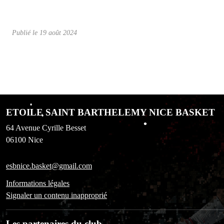
•
•
Publié le
19 août 2024
•
•
•
ETOILE SAINT BARTHELEMY NICE BASKET
•
•
•
64 Avenue Cyrille Besset
06100
Nice
•
•
esbnice.basket@gmail.com
•
Informations légales
Signaler un contenu inapproprié
Les partenaires du club