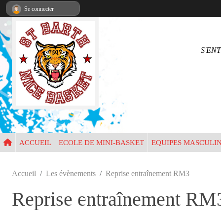
Panneau de gestion des cookies
Se connecter
S'EN
•
•
•
ACCUEIL
ECOLE DE MINI-BASKET
EQUIPES MASCULI
•
Accueil
Les évènements
Reprise entraînement RM3
Reprise entraînement RM