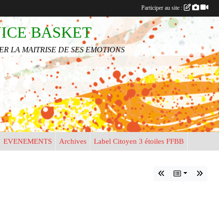
•
Participer au site :
•
NICE BASKET
R LA MAITRISE DE SES EMOTIONS
•
EVENEMENTS
Archives
Label Citoyen 3 étoiles FFBB