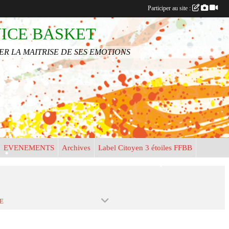
•
Participer au site :
•
NICE BASKET
•
R LA MAITRISE DE SES EMOTIONS
•
•
•
•
EVENEMENTS
Archives
Label Citoyen 3 étoiles FFBB
•
•
•
•
E