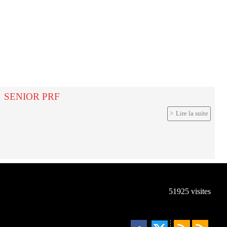
SENIOR PRF
Lire la suite
51925
visites