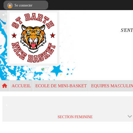
Panneau de gestion des cookies
Se connecter
•
S'EN
•
•
•
•
ACCUEIL
ECOLE DE MINI-BASKET
EQUIPES MASCULI
•
•
SECTION FEMININE