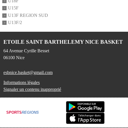
U18F
U15F
U13F REGION SUD
U13F/2
ETOILE SAINT BARTHELEMY NICE BASKET
64 Avenue Cyrille Besset
06100
Nice
esbnice.basket@gmail.com
Informations légales
Signaler un contenu inapproprié
SPORTS
REGIONS