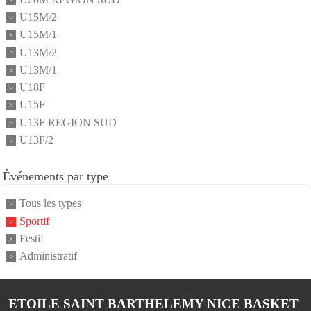
U15M/2
U15M/1
U13M/2
U13M/1
U18F
U15F
U13F REGION SUD
U13F/2
Événements par type
Tous les types
Sportif
Festif
Administratif
ETOILE SAINT BARTHELEMY NICE BASKET